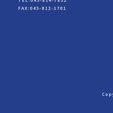
TEL:045-814-7852
FAX:045-812-1701
Cop