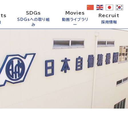
SDGs
Movies
ts
Recruit
SDGsへの取り組
動画ライブラリ
内
採用情報
み
ー