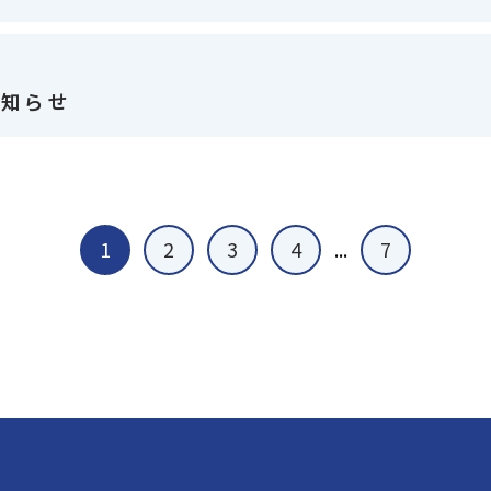
お知らせ
1
2
3
4
...
7