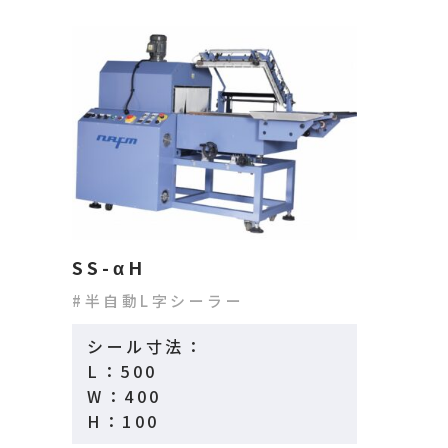
SS-αH
半自動L字シーラー
シール寸法：
L：500
W：400
H：100