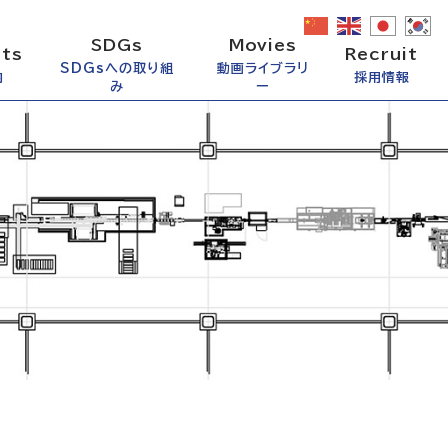
SDGs
Movies
ts
Recruit
SDGsへの取り組
動画ライブラリ
内
採用情報
み
ー