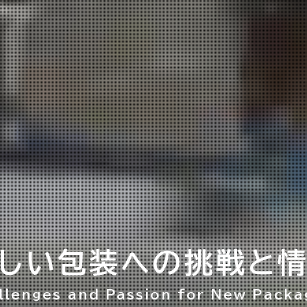
しい包装への
挑戦と
llenges and Passion for New Packa